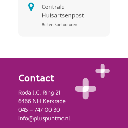
versmalling van de
doen omdat de ernst van
Centrale
nagel nodig. Een
het ingroeien meevalt. Als
Huisartsenpost
versmalling van de
de nagelrand een beetje
Buiten kantooruren
nagel kan op twee
ingroeit of dreigt in te
manieren
groeien en irritatie
plaatsvinden.
veroorzaakt, kan vaak
De versmalling kan
worden volstaan met
geschieden door de
eenvoudige maatregelen.
nagelrand weg te
U krijgt dan het advies om
Contact
knippen. Later groeit
naar een podotherapeut of
de nagel dan weer
medisch pedicure te gaan.
Roda J.C. Ring 21
terug. Als de
De nagelrand kan wat
6466 NH Kerkrade
ontsteking tot rust is
worden opgehoogd door
045 – 747 00 30
gekomen, kan
een wattenbolletje of
info@pluspuntmc.nl
geprobeerd worden
viltje onder de nagel te